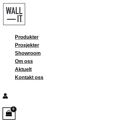
Hopp
rett
til
innholdet
Produkter
Prosjekter
Showroom
Om oss
Aktuelt
Kontakt oss
Søk