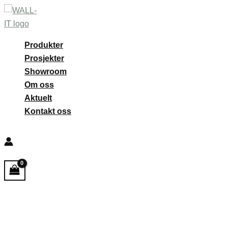
Hopp
rett
til
Produkter
innholdet
Prosjekter
Showroom
Om oss
Aktuelt
Kontakt oss
Søk