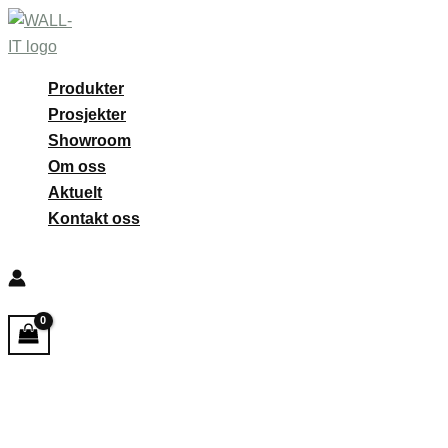
Hopp
rett
til
Produkter
innholdet
Prosjekter
Showroom
Om oss
Aktuelt
Kontakt oss
Søk