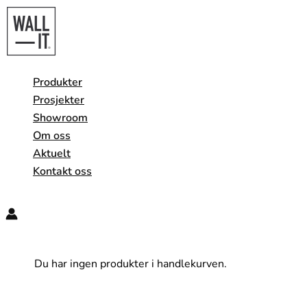
Hopp
rett
til
innholdet
Produkter
Prosjekter
Showroom
Om oss
Aktuelt
Kontakt oss
Søk
Du har ingen produkter i handlekurven.