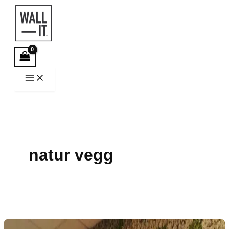
Hopp
rett
til
innholdet
natur vegg