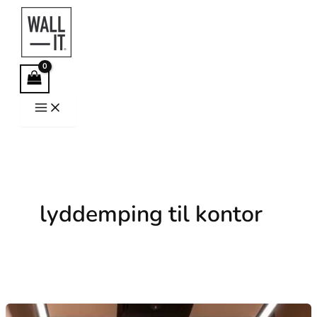
Hopp
rett
til
innholdet
lyddemping til kontor