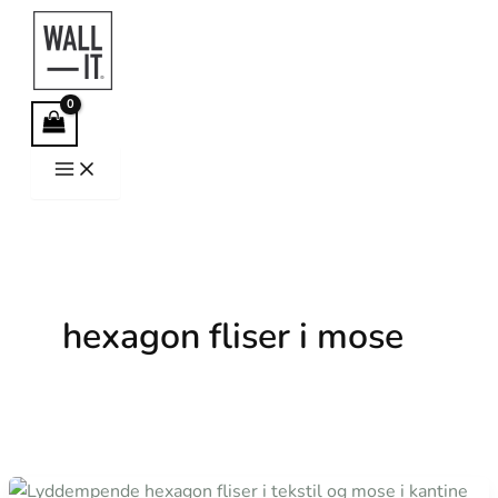
Hopp
rett
til
innholdet
hexagon fliser i mose