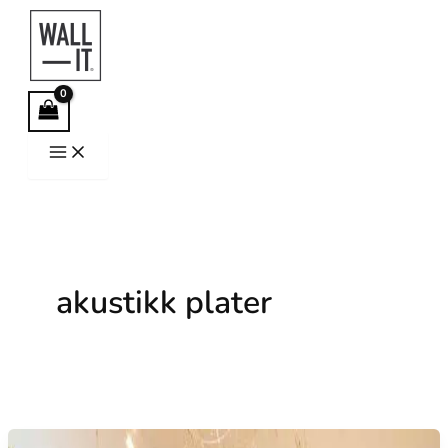
Hopp
rett
til
innholdet
akustikk plater