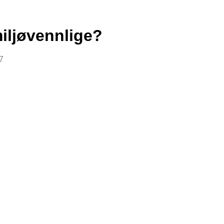
iljøvennlige?
7