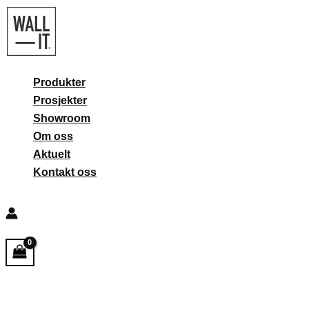
Hopp
rett
til
innholdet
Produkter
Prosjekter
Showroom
Om oss
Aktuelt
Kontakt oss
Søk