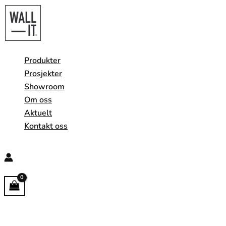
Hopp
rett
til
innholdet
Produkter
Prosjekter
Showroom
Om oss
Aktuelt
Kontakt oss
Søk