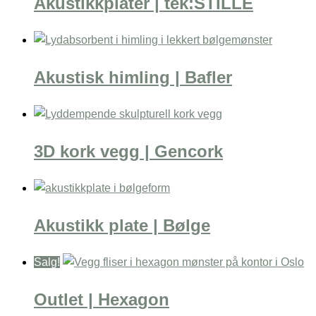
Akustikkplater | tek:STILLE
Akustisk himling | Bafler
3D kork vegg | Gencork
Akustikk plate | Bølge
Salg!
Outlet | Hexagon