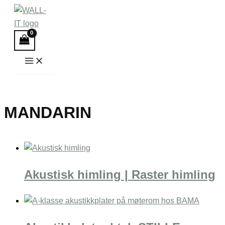
Hopp
rett
til
innholdet
MANDARIN
Akustisk himling | Raster himling