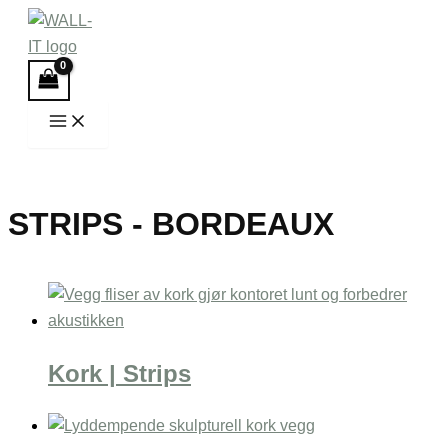
Hopp
rett
til
innholdet
STRIPS - BORDEAUX
Kork | Strips