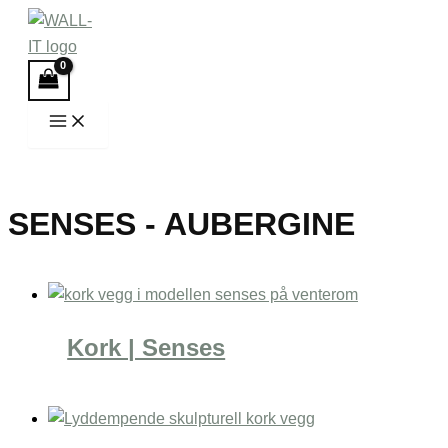
Hopp
rett
til
innholdet
SENSES - AUBERGINE
Kork | Senses