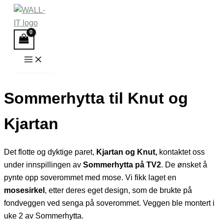
Hopp
rett
til
innholdet
Sommerhytta til Knut og
Kjartan
Det flotte og dyktige paret,
Kjartan og Knut,
kontaktet oss
under innspillingen av
Sommerhytta på TV2
. De ønsket å
pynte opp soverommet med mose. Vi fikk laget en
mosesirkel
, etter deres eget design, som de brukte på
fondveggen ved senga på soverommet. Veggen ble montert i
uke 2 av Sommerhytta.