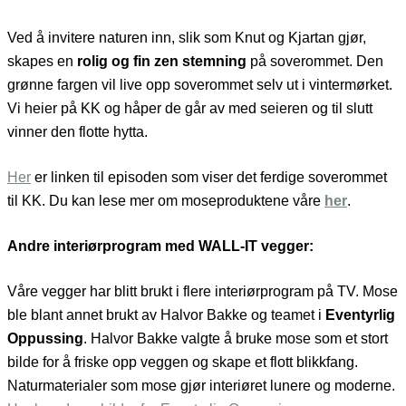
Ved å invitere naturen inn, slik som Knut og Kjartan gjør,
skapes en
rolig og fin zen stemning
på soverommet. Den
grønne fargen vil live opp soverommet selv ut i vintermørket.
Vi heier på KK og håper de går av med seieren og til slutt
vinner den flotte hytta.
Her
er linken til episoden som viser det ferdige soverommet
til KK. Du kan lese mer om moseproduktene våre
her
.
Andre interiørprogram med WALL-IT vegger:
Våre vegger har blitt brukt i flere interiørprogram på TV. Mose
ble blant annet brukt av Halvor Bakke og teamet i
Eventyrlig
Oppussing
. Halvor Bakke valgte å bruke mose som et stort
bilde for å friske opp veggen og skape et flott blikkfang.
Naturmaterialer som mose gjør interiøret lunere og moderne.