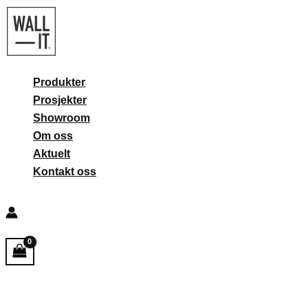
Hopp
rett
til
innholdet
Produkter
Prosjekter
Showroom
Om oss
Aktuelt
Kontakt oss
Søk