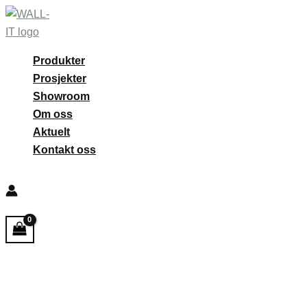
Hopp
rett
til
Produkter
innholdet
Prosjekter
Showroom
Om oss
Aktuelt
Kontakt oss
Søk