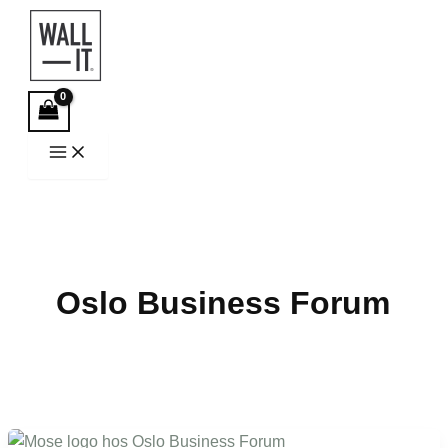
Hopp
rett
til
innholdet
Oslo Business Forum