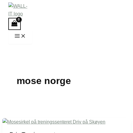
Hopp
rett
til
innholdet
mose norge