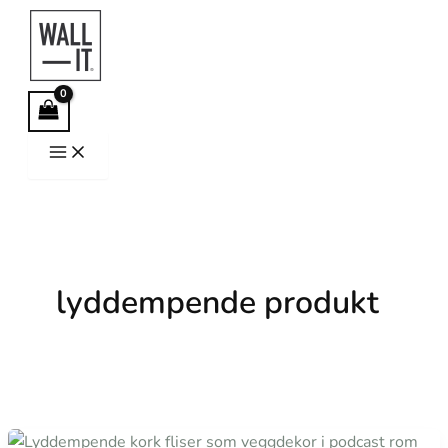
Hopp
rett
til
innholdet
lyddempende produkt