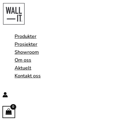
Hopp
rett
til
innholdet
Produkter
Prosjekter
Showroom
Om oss
Aktuelt
Kontakt oss
Søk