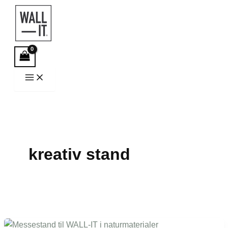
Hopp
rett
til
innholdet
kreativ stand