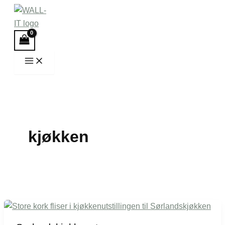
Hopp
rett
til
innholdet
kjøkken