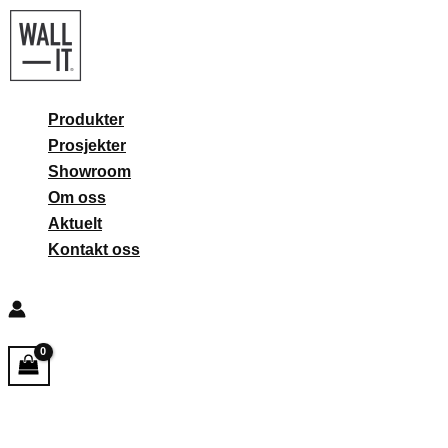
Hopp
rett
til
innholdet
Produkter
Prosjekter
Showroom
Om oss
Aktuelt
Kontakt oss
Søk