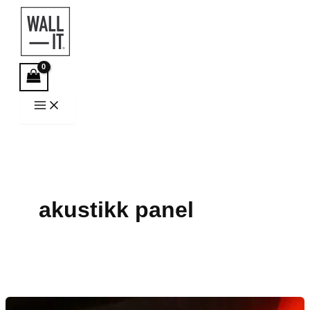
Hopp
rett
til
innholdet
akustikk panel