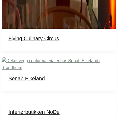
Flying Culinary Circus
Senab Eikeland
Interiørbutikken NoDe