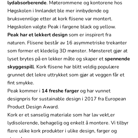
lydabsorberende
. Møterommene og kontorene hos
Høgskolen i Innlandet ble mer innbydende og
bruksvennlige etter at kork flisene var montert.
Høgskolen valgte Peak i fargene black og yellow.
Peak har et lekkert design
som er inspirert fra
naturen. Flisene består av 16 asymmetriske trekanter
som former et kledelig 3D mønster. Mønsteret gjør at
lyset brytes på en lekker måte og skaper et
spennende
skyggespill
. Kork flisene har blitt veldig populære
grunnet det lekre uttrykket som gjør at veggen får et
fint smykke.
Peak kommer i
14 freshe farger
og har vunnet
designpris for sustainable design i 2017 fra European
Product Design Award.
Kork er et sanselig materiale som har lav vekt,er
lydisolerende, behagelig og enkelt å montere. Vi tilbyr
flere ulike kork produkter i ulike design, farger og