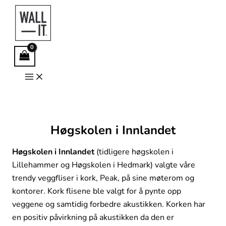
Hopp
rett
til
innholdet
Høgskolen i Innlandet
Høgskolen i Innlandet
(tidligere høgskolen i
Lillehammer og Høgskolen i Hedmark) valgte våre
trendy veggfliser i kork, Peak, på sine møterom og
kontorer. Kork flisene ble valgt for å pynte opp
veggene og samtidig forbedre akustikken. Korken har
en positiv påvirkning på akustikken da den er