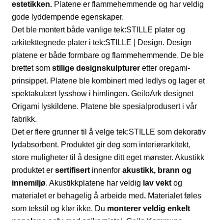
estetikken.
Platene er flammehemmende og har veldig
gode lyddempende egenskaper.
Det ble montert både vanlige tek:STILLE plater og
arkitekttegnede plater i tek:STILLE | Design. Design
platene er både formbare og flammehemmende. De ble
brettet som
stilige designskulpturer
etter oregami-
prinsippet. Platene ble kombinert med ledlys og lager et
spektakulært lysshow i himlingen. GeiloArk designet
Origami lyskildene. Platene ble spesialprodusert i vår
fabrikk.
Det er flere grunner til å velge tek:STILLE som dekorativ
lydabsorbent. Produktet gir deg som interiørarkitekt,
store muligheter til å designe ditt eget mønster. Akustikk
produktet er
sertifisert
innenfor
akustikk, brann og
innemiljø
. Akustikkplatene har veldig
lav vekt
og
materialet er behagelig å arbeide med
.
Materialet føles
som tekstil og klør ikke. Du
monterer veldig enkelt