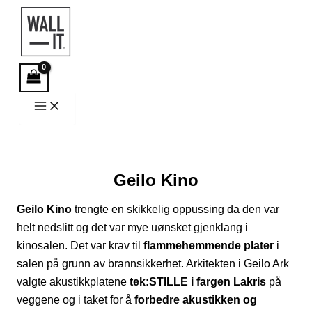
Hopp
rett
til
innholdet
Geilo Kino
Geilo Kino
trengte en skikkelig oppussing da den var
helt nedslitt og det var mye uønsket gjenklang i
kinosalen. Det var krav til
flammehemmende plater
i
salen på grunn av brannsikkerhet. Arkitekten i Geilo Ark
valgte akustikkplatene
tek:STILLE i fargen Lakris
på
veggene og i taket for å
forbedre akustikken og