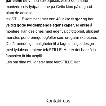
panelene
selv
med spikerpistol. Geilo Kommune
monterte selv lydpanelene på Geilo kino på dugnad
blant de ansatte.
tek:STILLE kommer i mer enn
40 lekre farger
og har
veldig
gode lyddempende egenskaper
, er enkle å
montere, kan designes med egenvalgt fotoprint, utskjært
mønster, perforeringer og/eller som oregami skulpturer.
Du får uendelige muligheter til å lage ditt eget design
med lydabsorbentene tek:STILLE. Her er det bare å la
fantasien få fritt utspill.
Les om dine muligheter med tek:STILLE
her.
Kontakt oss