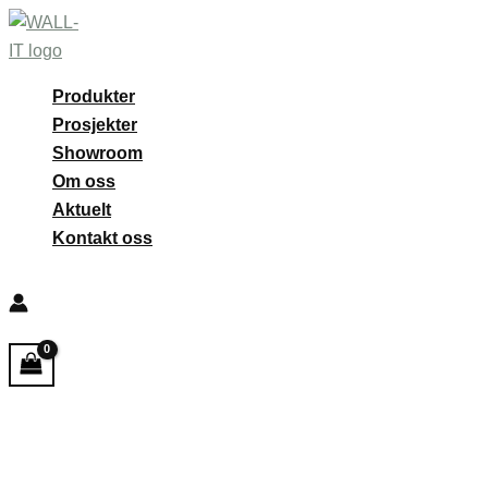
Hopp
rett
til
Produkter
innholdet
Prosjekter
Showroom
Om oss
Aktuelt
Kontakt oss
Søk