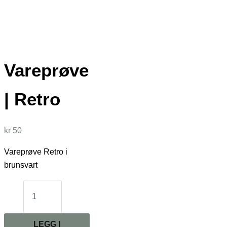
Vareprøve
| Retro
kr
50
Vareprøve Retro i
brunsvart
Vareprøve
|
Retro
antall
LEGG I