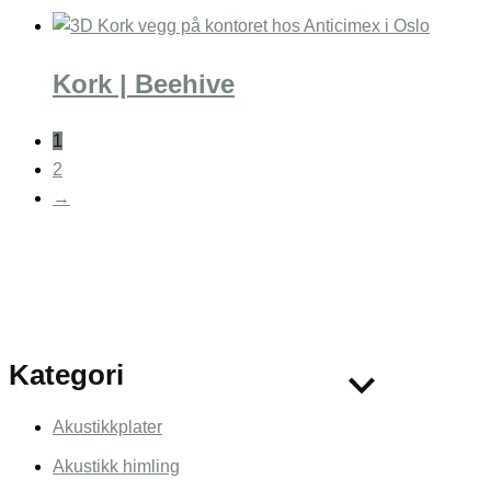
Kork | Beehive
1
2
→
Kategori
Akustikkplater
Akustikk himling