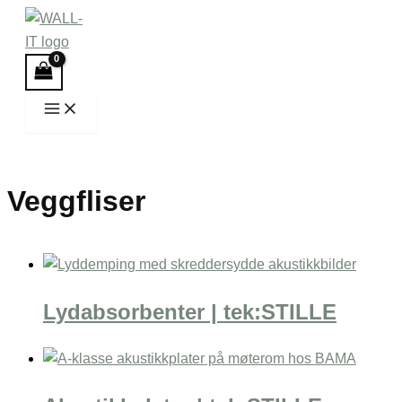
Hopp
rett
til
innholdet
Veggfliser
Lydabsorbenter | tek:STILLE