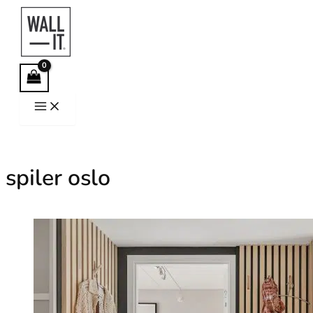
Hopp
rett
til
innholdet
spiler oslo