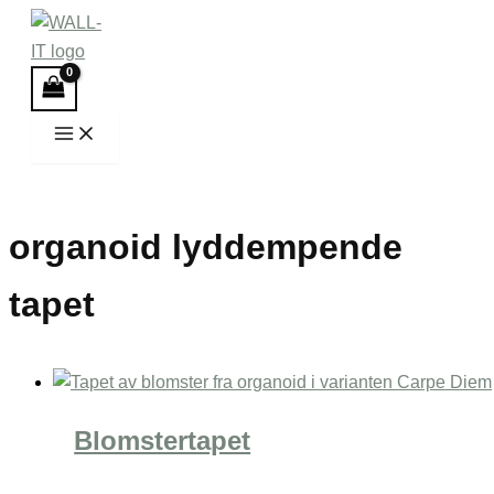
Hopp
rett
til
innholdet
organoid lyddempende
tapet
Blomstertapet