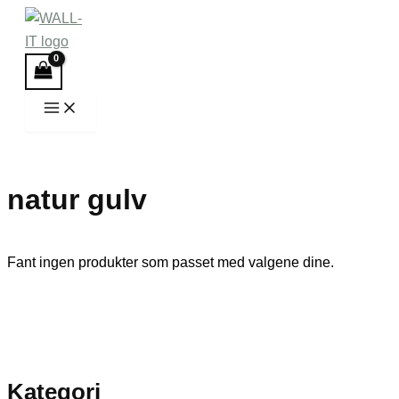
Hopp
rett
til
innholdet
natur gulv
Fant ingen produkter som passet med valgene dine.
Kategori