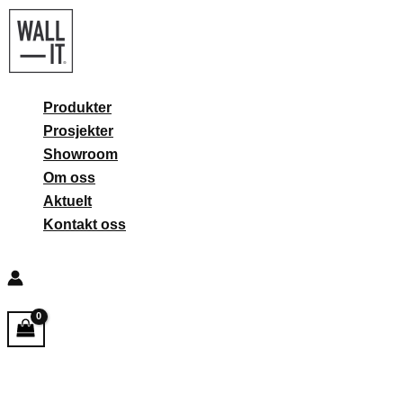
Hopp
rett
til
innholdet
Produkter
Prosjekter
Showroom
Om oss
Aktuelt
Kontakt oss
Søk