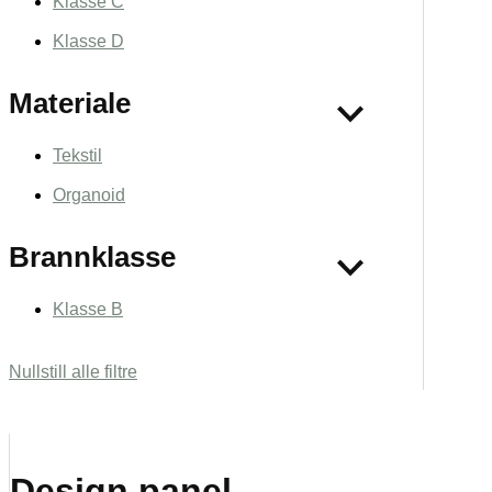
Klasse C
Klasse D
Materiale
Tekstil
Organoid
Brannklasse
Klasse B
Nullstill alle filtre
Design panel