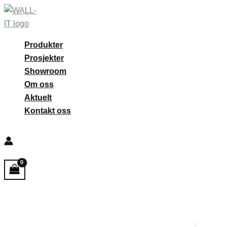
Hopp
rett
til
Produkter
innholdet
Prosjekter
Showroom
Om oss
Aktuelt
Kontakt oss
Søk