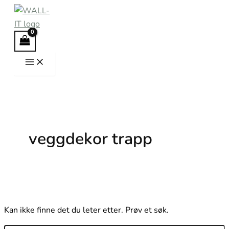
Hopp
rett
til
innholdet
veggdekor trapp
Kan ikke finne det du leter etter. Prøv et søk.